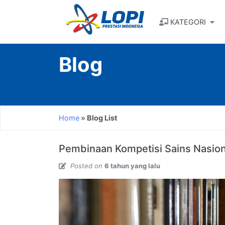
KATEGORI
Kategori
Blog
SMA
-
Matematika
Home
Blog List
SMA
-
Pembinaan Kompetisi Sains Nasion
Fisika
Posted on
6 tahun yang lalu
SMA
-
Biologi