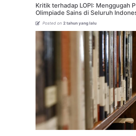
-
Kritik terhadap LOPI: Menggugah 
IPS
Olimpiade Sains di Seluruh Indone
Posted on
2 tahun yang lalu
SD
-
Matematika
SD
-
IPA