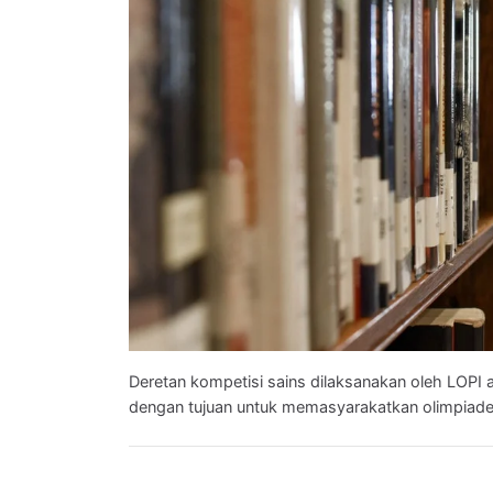
SMA
-
Kebumian
SMA
-
Geografi
SMP
-
Matematika
SMP
Deretan kompetisi sains dilaksanakan oleh LOPI
-
dengan tujuan untuk memasyarakatkan olimpiade 
IPA
SMP