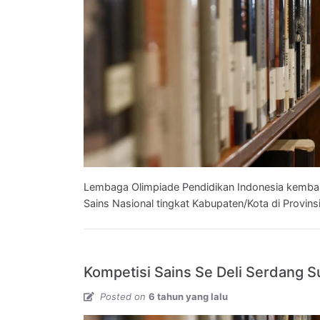
SMA
-
Kimia
SMA
-
Ekonomi
SMA
-
Lembaga Olimpiade Pendidikan Indonesia kembal
Astronomi
Sains Nasional tingkat Kabupaten/Kota di Provins
SMA
-
Kompetisi Sains Se Deli Serdang 
Informatika
Posted on
6 tahun yang lalu