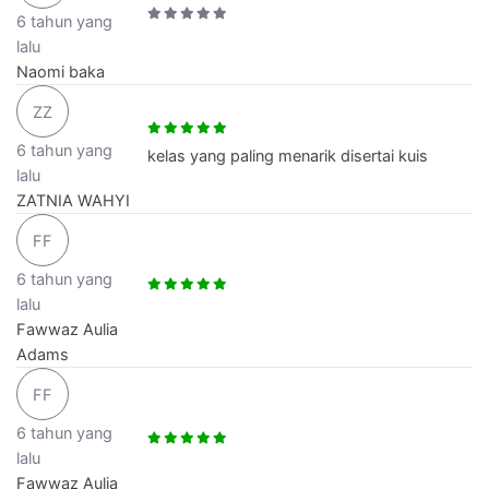
-
6 tahun yang
IPS
lalu
Naomi baka
SD
ZZ
-
6 tahun yang
Matematika
kelas yang paling menarik disertai kuis
lalu
ZATNIA WAHYI
SD
FF
-
IPA
6 tahun yang
lalu
Fawwaz Aulia
Adams
FF
6 tahun yang
lalu
Fawwaz Aulia