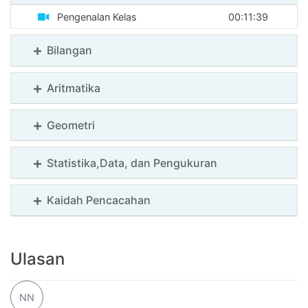
SMA
Pengenalan Kelas
00:11:39
-
Kebumian
Bilangan
SMA
Aritmatika
-
Geografi
Geometri
SMP
Statistika,Data, dan Pengukuran
-
Matematika
Kaidah Pencacahan
SMP
-
Ulasan
IPA
NN
SMP