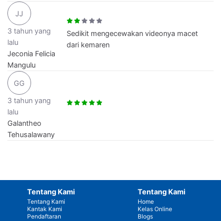
JJ
3 tahun yang
Sedikit mengecewakan videonya macet
lalu
dari kemaren
Jeconia Felicia
Mangulu
GG
3 tahun yang
lalu
Galantheo
Tehusalawany
Tentang Kami
Tentang Kami
Tentang Kami
Home
Kantak Kami
Kelas Online
Pendaftaran
Blogs