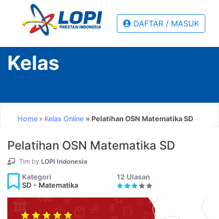
DAFTAR / MASUK
Kategori
Kelas
SMA
-
Matematika
Home
Kelas Online
Pelatihan OSN Matematika SD
SMA
-
Pelatihan OSN Matematika SD
Fisika
Tim by
LOPI Indonesia
SMA
Kategori
12 Ulasan
SD - Matematika
-
Biologi