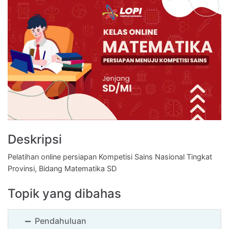
SMA
-
Kimia
SMA
-
Ekonomi
SMA
-
Deskripsi
Astronomi
Pelatihan online persiapan Kompetisi Sains Nasional Tingkat
Provinsi, Bidang Matematika SD
SMA
-
Topik yang dibahas
Informatika
Pendahuluan