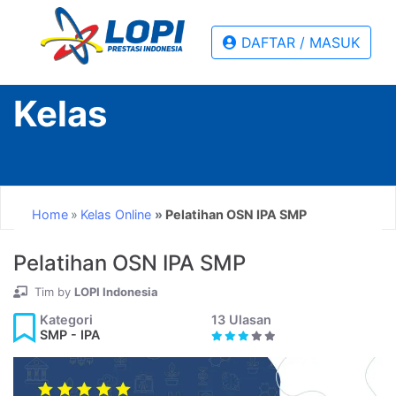
DAFTAR / MASUK
Kategori
Kelas
SMA
-
Matematika
Home
Kelas Online
Pelatihan OSN IPA SMP
SMA
-
Pelatihan OSN IPA SMP
Fisika
Tim by
LOPI Indonesia
SMA
Kategori
13 Ulasan
SMP - IPA
-
Biologi