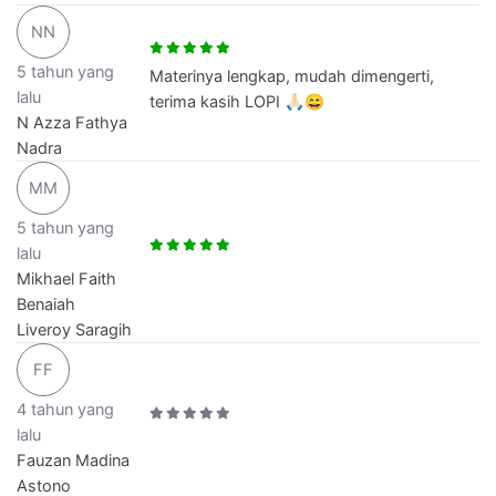
NN
5 tahun yang
Materinya lengkap, mudah dimengerti,
lalu
terima kasih LOPI 🙏🏻😄
N Azza Fathya
Nadra
MM
5 tahun yang
lalu
Mikhael Faith
Benaiah
Liveroy Saragih
FF
4 tahun yang
lalu
Fauzan Madina
Astono