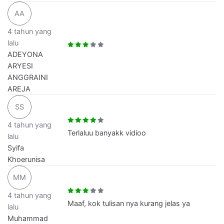
AA
4 tahun yang
lalu
ADEYONA
ARYESI
ANGGRAINI
AREJA
SS
4 tahun yang
Terlaluu banyakk vidioo
lalu
Syifa
Khoerunisa
MM
4 tahun yang
Maaf, kok tulisan nya kurang jelas ya
lalu
Muhammad