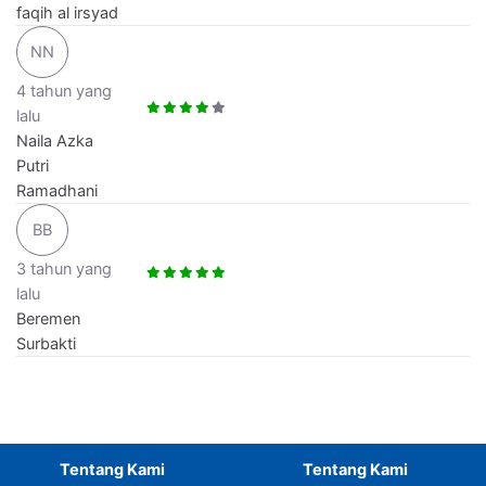
faqih al irsyad
NN
4 tahun yang
lalu
Naila Azka
Putri
Ramadhani
BB
3 tahun yang
lalu
Beremen
Surbakti
Tentang Kami
Tentang Kami