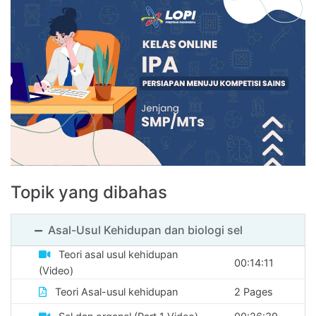
SMA
-
Kimia
SMA
-
Ekonomi
SMA
-
Topik yang dibahas
Astronomi
Asal-Usul Kehidupan dan biologi sel
SMA
Teori asal usul kehidupan
-
00:14:11
(Video)
Informatika
Teori Asal-usul kehidupan
2 Pages